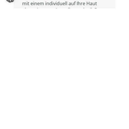
mit einem individuell auf Ihre Haut
abgestimmten Ampullencocktail. Das
Hyaluronkonzentrat wird mithilfe des
Ionto-Care-Geräts in Ihre Haut
eingearbeitet.
ansehen